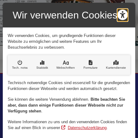
Wir verwenden Cookies
Barr
Wir verwenden Cookies, um grundlegende Funktionen dieser
Website zu ermöglichen und weitere Features um Ihr
Besuchserlebnis zu verbessern.
Tech. notw
.
Stakistik
Webschriften
Formulare
Kartendienste
Technisch notwendige Cookies sind essenziell für die grundlegenden
Funktionen dieser Webseite und werden automatisch gesetzt.
Rufen Sie uns an:
(02 21) 78 94 11 23
Sie können die weitere Verwendung ablehnen.
Bitte beachten Sie
aber, dass dann einige Funktionen dieser Webseite nicht zur
Verfügung stehen
.
Weitere Informationen zu uns und den verwendeten Cookies finden
Schreiben Sie uns:
Kontaktinformationen
Sie auf einen Blick in unserer
Datenschutzerklärung
.
info@bauenmitkoca.de