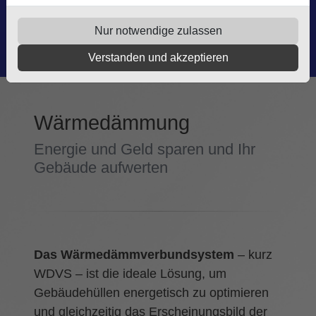
Dünnwalder Mauspfad 321
Nur notwendige zulassen
51069 Köln
Verstanden und akzeptieren
Wärmedämmung
Energie und Geld sparen und Ihr
Gebäude aufwerten
Das Wärmedämmverbundsystem
– kurz
WDVS – ist die ideale Lösung, um
Gebäudehüllen energetisch zu optimieren
und gleichzeitig das Erscheinungsbild der